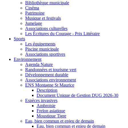
Bibliothèque municipale
Cinéma
Patrimoine
Musique et festivals
Jumelage
Associations culturelles
Les Écritures du Courage - Prix Littéraire
Sports
Les équipements
Piscine municipale
Associations sportives
Environnement
Agenda Nature
Randonnées et tourisme vert
Développement durable
Associations environnement
ENS Montagne St Maurice
Description
Document Unique de Gestion DUG 2026-30
Espèces invasives
Ambroisie
Frelon asiatique
Moustique Tigre
Eau, bien commun et enjeu de demain
Eau, bien commun et enjeu de demain