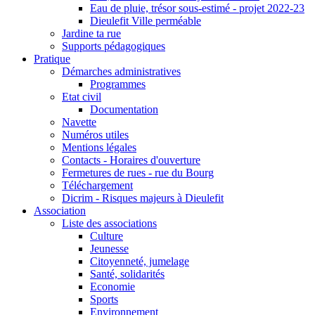
Eau de pluie, trésor sous-estimé - projet 2022-23
Dieulefit Ville perméable
Jardine ta rue
Supports pédagogiques
Pratique
Démarches administratives
Programmes
Etat civil
Documentation
Navette
Numéros utiles
Mentions légales
Contacts - Horaires d'ouverture
Fermetures de rues - rue du Bourg
Téléchargement
Dicrim - Risques majeurs à Dieulefit
Association
Liste des associations
Culture
Jeunesse
Citoyenneté, jumelage
Santé, solidarités
Economie
Sports
Environnement