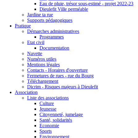
Eau de pluie, trésor sous-estimé - projet 2022-23
Dieulefit Ville perméable
Jardine ta rue
Supports pédagogiques
Pratique
Démarches administratives
Programmes
Etat civil
Documentation
Navette
Numéros utiles
Mentions légales
Contacts - Horaires d'ouverture
Fermetures de rues - rue du Bourg
Téléchargement
Dicrim - Risques majeurs à Dieulefit
Association
Liste des associations
Culture
Jeunesse
Citoyenneté, jumelage
Santé, solidarités
Economie
Sports
Environnement