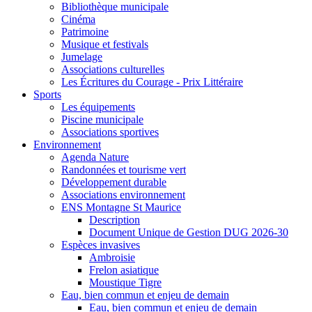
Bibliothèque municipale
Cinéma
Patrimoine
Musique et festivals
Jumelage
Associations culturelles
Les Écritures du Courage - Prix Littéraire
Sports
Les équipements
Piscine municipale
Associations sportives
Environnement
Agenda Nature
Randonnées et tourisme vert
Développement durable
Associations environnement
ENS Montagne St Maurice
Description
Document Unique de Gestion DUG 2026-30
Espèces invasives
Ambroisie
Frelon asiatique
Moustique Tigre
Eau, bien commun et enjeu de demain
Eau, bien commun et enjeu de demain